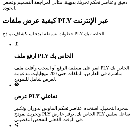
دقيق وعناصر تحكم تحريك بديهية. مثالي لمراجعة التصميم وفحص
الجودة.
كيفية عرض ملفات PLY عبر الإنترنت
خطوات بسيطة لبدء استكشاف نماذج PLY الخاصة بك
ارفع ملف PLY الخاص بك
انقر على منطقة الرفع أو اسحب وأفلت ملف PLY الخاص بك
مباشرة في العارض. الملفات حتى 200 ميجابايت مدعومة
لعرض شامل للنموذج.
عرض PLY تفاعلي
بمجرد التحميل، استخدم عناصر تحكم الماوس لدوران وتكبير
وتحريك نموذج PLY الخاص بك. يوفر عارض PLY تفاعل سلس
في الوقت الفعلي للفحص التفصيلي.