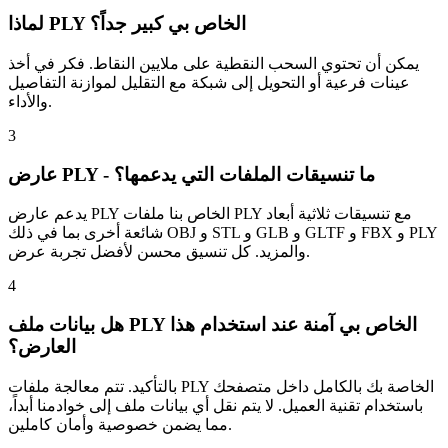
لماذا PLY الخاص بي كبير جداً؟
يمكن أن تحتوي السحب النقطية على ملايين النقاط. فكر في أخذ
عينات فرعية أو التحويل إلى شبكة مع التقليل لموازنة التفاصيل
والأداء.
3
عارض PLY - ما تنسيقات الملفات التي يدعمها؟
يدعم عارض PLY الخاص بنا ملفات PLY مع تنسيقات ثلاثية أبعاد
شائعة أخرى بما في ذلك OBJ و STL و GLB و GLTF و FBX و PLY
والمزيد. كل تنسيق محسن لأفضل تجربة عرض.
4
هل بيانات ملف PLY الخاص بي آمنة عند استخدام هذا
العارض؟
بالتأكيد. تتم معالجة ملفات PLY الخاصة بك بالكامل داخل متصفحك
باستخدام تقنية العميل. لا يتم نقل أي بيانات ملف إلى خوادمنا أبداً،
مما يضمن خصوصية وأمان كاملين.