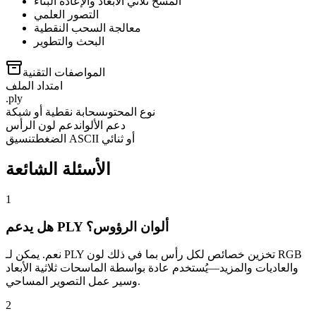
المسح ثلاثي الأبعاد والإعادة البناء
التصور العلمي
معالجة السحب النقطية
البحث والتطوير
المواصفات التقنية
امتداد الملف
.ply
نوع المحتوى
سحابة نقطية أو شبكة
دعم الألوان
دعم لون الرأس
تنسيق ASCII أو ثنائي
الضغط
الأسئلة الشائعة
1
هل يدعم PLY ألوان الرؤوس؟
نعم. يمكن لـ PLY تخزين خصائص لكل رأس بما في ذلك لون RGB
والعاديات والمزيد—يُستخدم عادة بواسطة الماسحات ثلاثية الأبعاد
وسير عمل التصوير المساحي.
2