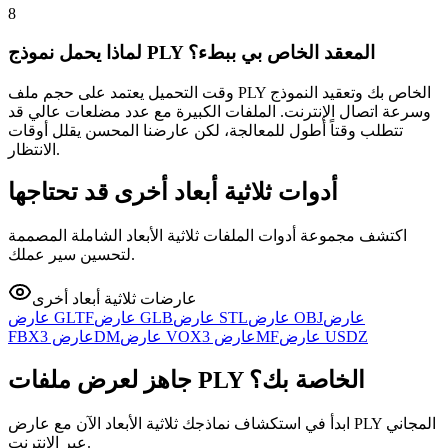
8
لماذا يحمل نموذج PLY المعقد الخاص بي ببطء؟
وقت التحميل يعتمد على حجم ملف PLY الخاص بك وتعقيد النموذج
وسرعة اتصال الإنترنت. الملفات الكبيرة مع عدد مضلعات عالي قد
تتطلب وقتاً أطول للمعالجة، لكن عارضنا المحسن يقلل أوقات
الانتظار.
أدوات ثلاثية أبعاد أخرى قد تحتاجها
اكتشف مجموعة أدوات الملفات ثلاثية الأبعاد الشاملة المصممة
لتحسين سير عملك.
عارضات ثلاثية أبعاد أخرى
عارض
عارض OBJ
عارض STL
عارض GLB
عارض GLTF
عارض USDZ
عارض 3MF
عارض VOX
عارض 3DM
FBX
جاهز لعرض ملفات PLY الخاصة بك؟
ابدأ في استكشاف نماذجك ثلاثية الأبعاد الآن مع عارض PLY المجاني
عبر الإنترنت.