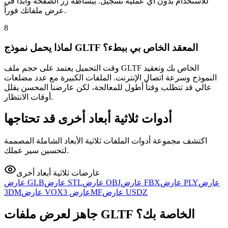
للاستخدام بدون أي عملية تسجيل. ببساطة زر الصفحة وابدأ في
عرض ملفاتك فوراً.
8
لماذا يحمل نموذج GLTF المعقد الخاص بي ببطء؟
وقت التحميل يعتمد على حجم ملف GLTF الخاص بك وتعقيد
النموذج وسرعة اتصال الإنترنت. الملفات الكبيرة مع عدد مضلعات
عالي قد تتطلب وقتاً أطول للمعالجة، لكن عارضنا المحسن يقلل
أوقات الانتظار.
أدوات ثلاثية أبعاد أخرى قد تحتاجها
اكتشف مجموعة أدوات الملفات ثلاثية الأبعاد الشاملة المصممة
لتحسين سير عملك.
عارضات ثلاثية أبعاد أخرى
عارض
عارض PLY
عارض FBX
عارض OBJ
عارض STL
عارض GLB
عارض USDZ
عارض 3MF
عارض VOX
3DM
جاهز لعرض ملفات GLTF الخاصة بك؟