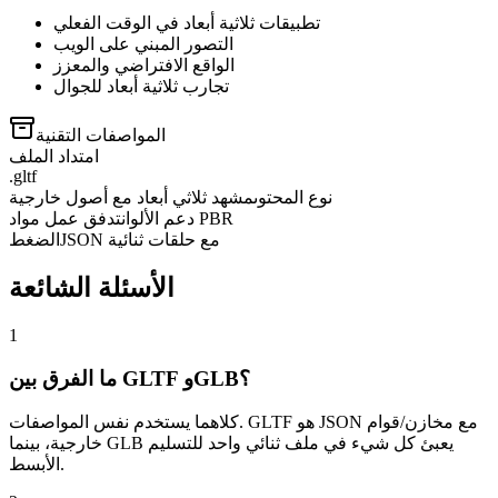
تطبيقات ثلاثية أبعاد في الوقت الفعلي
التصور المبني على الويب
الواقع الافتراضي والمعزز
تجارب ثلاثية أبعاد للجوال
المواصفات التقنية
امتداد الملف
.gltf
نوع المحتوى
مشهد ثلاثي أبعاد مع أصول خارجية
تدفق عمل مواد PBR
دعم الألوان
JSON مع حلقات ثنائية
الضغط
الأسئلة الشائعة
1
ما الفرق بين GLTF وGLB؟
كلاهما يستخدم نفس المواصفات. GLTF هو JSON مع مخازن/قوام
خارجية، بينما GLB يعبئ كل شيء في ملف ثنائي واحد للتسليم
الأبسط.