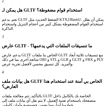
2
هل يمكن لـ GLTF استخدام قوام مضغوطة؟
نعم. يدعم GLTF الضغط الحديث مثل KTX2/BasisU. يمكن أن يقلل
استخدام القوام المضغوطة بشكل كبير من أحجام التنزيل واستخدام
الذاكرة.
3
عارض GLTF - ما تنسيقات الملفات التي يدعمها؟
يدعم عارض GLTF الخاص بنا ملفات GLTF مع تنسيقات ثلاثية أبعاد
شائعة أخرى بما في ذلك OBJ و STL و GLB و GLTF و FBX و PLY
والمزيد. كل تنسيق محسن لأفضل تجربة عرض.
4
هل بيانات ملف GLTF الخاص بي آمنة عند استخدام هذا
العارض؟
بالتأكيد. تتم معالجة ملفات GLTF الخاصة بك بالكامل داخل
متصفحك باستخدام تقنية العميل. لا يتم نقل أي بيانات ملف إلى
خوادمنا أبداً، مما يضمن خصوصية وأمان كاملين.