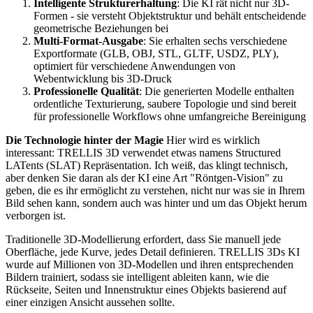
Intelligente Strukturerhaltung
: Die KI rät nicht nur 3D-
Formen - sie versteht Objektstruktur und behält entscheidende
geometrische Beziehungen bei
Multi-Format-Ausgabe
: Sie erhalten sechs verschiedene
Exportformate (GLB, OBJ, STL, GLTF, USDZ, PLY),
optimiert für verschiedene Anwendungen von
Webentwicklung bis 3D-Druck
Professionelle Qualität
: Die generierten Modelle enthalten
ordentliche Texturierung, saubere Topologie und sind bereit
für professionelle Workflows ohne umfangreiche Bereinigung
Die Technologie hinter der Magie
Hier wird es wirklich
interessant: TRELLIS 3D verwendet etwas namens Structured
LATents (SLAT) Repräsentation. Ich weiß, das klingt technisch,
aber denken Sie daran als der KI eine Art "Röntgen-Vision" zu
geben, die es ihr ermöglicht zu verstehen, nicht nur was sie in Ihrem
Bild sehen kann, sondern auch was hinter und um das Objekt herum
verborgen ist.
Traditionelle 3D-Modellierung erfordert, dass Sie manuell jede
Oberfläche, jede Kurve, jedes Detail definieren. TRELLIS 3Ds KI
wurde auf Millionen von 3D-Modellen und ihren entsprechenden
Bildern trainiert, sodass sie intelligent ableiten kann, wie die
Rückseite, Seiten und Innenstruktur eines Objekts basierend auf
einer einzigen Ansicht aussehen sollte.