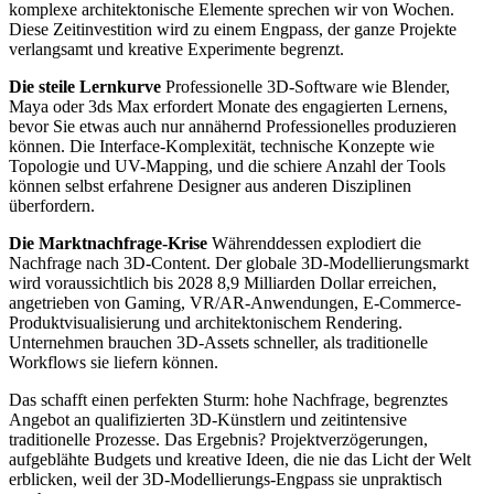
komplexe architektonische Elemente sprechen wir von Wochen.
Diese Zeitinvestition wird zu einem Engpass, der ganze Projekte
verlangsamt und kreative Experimente begrenzt.
Die steile Lernkurve
Professionelle 3D-Software wie Blender,
Maya oder 3ds Max erfordert Monate des engagierten Lernens,
bevor Sie etwas auch nur annähernd Professionelles produzieren
können. Die Interface-Komplexität, technische Konzepte wie
Topologie und UV-Mapping, und die schiere Anzahl der Tools
können selbst erfahrene Designer aus anderen Disziplinen
überfordern.
Die Marktnachfrage-Krise
Währenddessen explodiert die
Nachfrage nach 3D-Content. Der globale 3D-Modellierungsmarkt
wird voraussichtlich bis 2028 8,9 Milliarden Dollar erreichen,
angetrieben von Gaming, VR/AR-Anwendungen, E-Commerce-
Produktvisualisierung und architektonischem Rendering.
Unternehmen brauchen 3D-Assets schneller, als traditionelle
Workflows sie liefern können.
Das schafft einen perfekten Sturm: hohe Nachfrage, begrenztes
Angebot an qualifizierten 3D-Künstlern und zeitintensive
traditionelle Prozesse. Das Ergebnis? Projektverzögerungen,
aufgeblähte Budgets und kreative Ideen, die nie das Licht der Welt
erblicken, weil der 3D-Modellierungs-Engpass sie unpraktisch