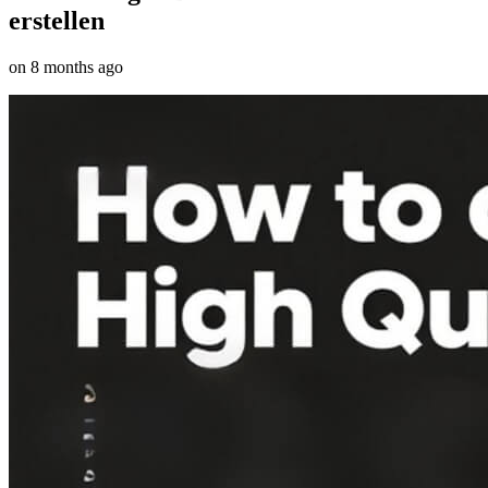
erstellen
on
8 months ago