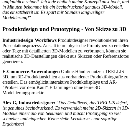
unglaublich schnell. Ich lade einfach meine Konzeptkunst hoch, und
in Minuten bekomme ich ein beeindruckend genaues 3D-Modell,
das einsatzbereit ist. Es spart mir Stunden langweiliger
Modellierung!"
Produktdesign und Prototyping - Von Skizze zu 3D
Industriedesign-Workflows
Produktdesigner revolutionieren ihren
Präsentationsprozess. Anstatt teure physische Prototypen zu erstellen
oder Tage mit detaillierten 3D-Modellen zu verbringen, können sie
realistische 3D-Darstellungen direkt aus Skizzen oder Referenzfotos
generieren.
E-Commerce-Anwendungen
Online-Händler nutzen TRELLIS
3D, um 3D-Produktansichten aus vorhandener Produktfotografie zu
erstellen. Das ermöglicht interaktive Produktdisplays und AR-
"Probier-vor-dem-Kauf"-Erfahrungen ohne teure 3D-
Modellierungsprojekte.
Alex G, Industriedesigner:
"Das Detaillevel, das TRELLIS liefert,
ist genuines beeindruckend. Es verwandelt meine 2D-Skizzen in 3D-
Modelle innerhalb von Sekunden und macht Prototyping so viel
schneller und einfacher. Keine steile Lernkurve - nur sofortige
Ergebnisse!"