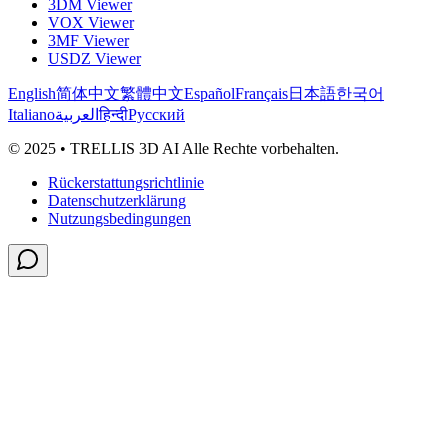
3DM Viewer
VOX Viewer
3MF Viewer
USDZ Viewer
English
简体中文
繁體中文
Español
Français
日本語
한국어
Italiano
العربية
हिन्दी
Русский
© 2025 • TRELLIS 3D AI Alle Rechte vorbehalten.
Rückerstattungsrichtlinie
Datenschutzerklärung
Nutzungsbedingungen