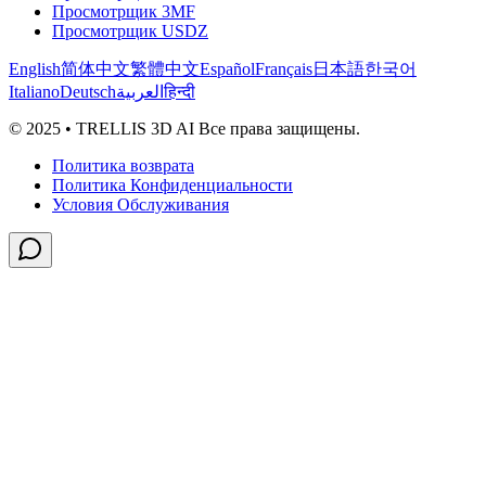
Просмотрщик 3MF
Просмотрщик USDZ
English
简体中文
繁體中文
Español
Français
日本語
한국어
Italiano
Deutsch
العربية
हिन्दी
© 2025 • TRELLIS 3D AI Все права защищены.
Политика возврата
Политика Конфиденциальности
Условия Обслуживания