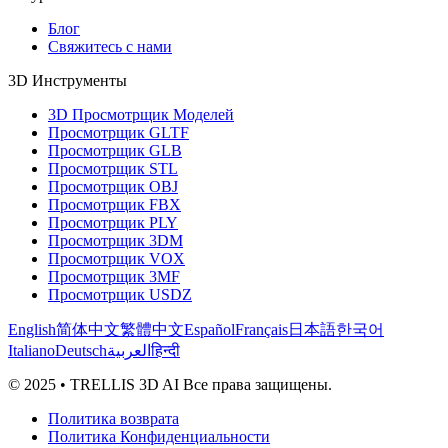
Блог
Свяжитесь с нами
3D Инструменты
3D Просмотрщик Моделей
Просмотрщик GLTF
Просмотрщик GLB
Просмотрщик STL
Просмотрщик OBJ
Просмотрщик FBX
Просмотрщик PLY
Просмотрщик 3DM
Просмотрщик VOX
Просмотрщик 3MF
Просмотрщик USDZ
English
简体中文
繁體中文
Español
Français
日本語
한국어
Italiano
Deutsch
العربية
हिन्दी
© 2025 • TRELLIS 3D AI Все права защищены.
Политика возврата
Политика Конфиденциальности