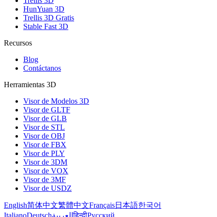
Trellis 3D
HunYuan 3D
Trellis 3D Gratis
Stable Fast 3D
Recursos
Blog
Contáctanos
Herramientas 3D
Visor de Modelos 3D
Visor de GLTF
Visor de GLB
Visor de STL
Visor de OBJ
Visor de FBX
Visor de PLY
Visor de 3DM
Visor de VOX
Visor de 3MF
Visor de USDZ
English
简体中文
繁體中文
Français
日本語
한국어
Italiano
Deutsch
العربية
हिन्दी
Русский