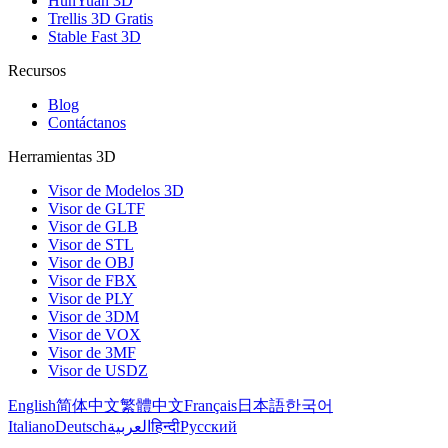
HunYuan 3D
Trellis 3D Gratis
Stable Fast 3D
Recursos
Blog
Contáctanos
Herramientas 3D
Visor de Modelos 3D
Visor de GLTF
Visor de GLB
Visor de STL
Visor de OBJ
Visor de FBX
Visor de PLY
Visor de 3DM
Visor de VOX
Visor de 3MF
Visor de USDZ
English
简体中文
繁體中文
Français
日本語
한국어
Italiano
Deutsch
العربية
हिन्दी
Русский