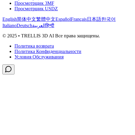
Просмотрщик 3MF
Просмотрщик USDZ
English
简体中文
繁體中文
Español
Français
日本語
한국어
Italiano
Deutsch
العربية
हिन्दी
© 2025 • TRELLIS 3D AI Все права защищены.
Политика возврата
Политика Конфиденциальности
Условия Обслуживания