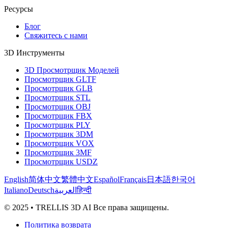
Ресурсы
Блог
Свяжитесь с нами
3D Инструменты
3D Просмотрщик Моделей
Просмотрщик GLTF
Просмотрщик GLB
Просмотрщик STL
Просмотрщик OBJ
Просмотрщик FBX
Просмотрщик PLY
Просмотрщик 3DM
Просмотрщик VOX
Просмотрщик 3MF
Просмотрщик USDZ
English
简体中文
繁體中文
Español
Français
日本語
한국어
Italiano
Deutsch
العربية
हिन्दी
© 2025 • TRELLIS 3D AI Все права защищены.
Политика возврата