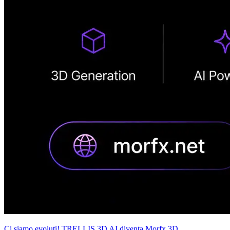
Ci siamo evoluti! TRELLIS 3D AI diventa Morfx 3D