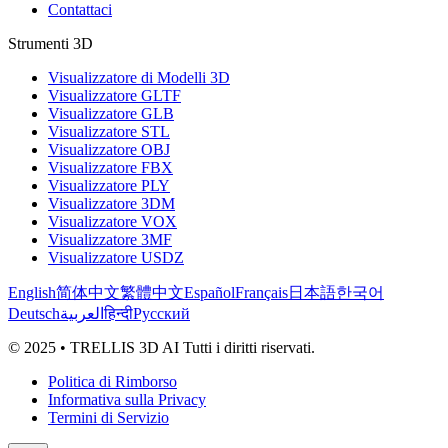
Contattaci
Strumenti 3D
Visualizzatore di Modelli 3D
Visualizzatore GLTF
Visualizzatore GLB
Visualizzatore STL
Visualizzatore OBJ
Visualizzatore FBX
Visualizzatore PLY
Visualizzatore 3DM
Visualizzatore VOX
Visualizzatore 3MF
Visualizzatore USDZ
English
简体中文
繁體中文
Español
Français
日本語
한국어
Deutsch
العربية
हिन्दी
Русский
© 2025 • TRELLIS 3D AI Tutti i diritti riservati.
Politica di Rimborso
Informativa sulla Privacy
Termini di Servizio