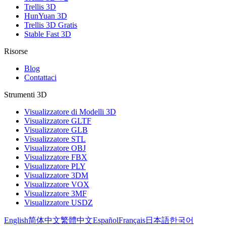
Trellis 3D
HunYuan 3D
Trellis 3D Gratis
Stable Fast 3D
Risorse
Blog
Contattaci
Strumenti 3D
Visualizzatore di Modelli 3D
Visualizzatore GLTF
Visualizzatore GLB
Visualizzatore STL
Visualizzatore OBJ
Visualizzatore FBX
Visualizzatore PLY
Visualizzatore 3DM
Visualizzatore VOX
Visualizzatore 3MF
Visualizzatore USDZ
English
简体中文
繁體中文
Español
Français
日本語
한국어