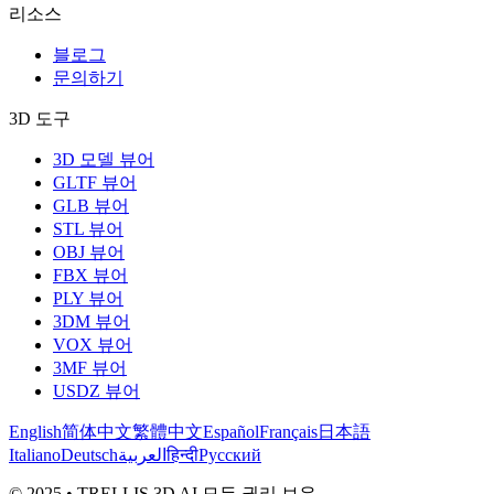
리소스
블로그
문의하기
3D 도구
3D 모델 뷰어
GLTF 뷰어
GLB 뷰어
STL 뷰어
OBJ 뷰어
FBX 뷰어
PLY 뷰어
3DM 뷰어
VOX 뷰어
3MF 뷰어
USDZ 뷰어
English
简体中文
繁體中文
Español
Français
日本語
Italiano
Deutsch
العربية
हिन्दी
Русский
© 2025 • TRELLIS 3D AI 모든 권리 보유.