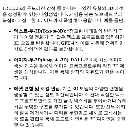
TRELLIS의 두드러진 강점 중 하나는 다양한 유형의 3D 에셋
을 생성할 수 있는
다양성
입니다. 게임용 단순 오브젝트부터
복잡하고 정교한 3D 아트까지 폭넓게 대응합니다. 예를 들면:
텍스트‑투‑3D(Text‑to‑3D)
: “정교한 디테일의 빈티지 구
리 다이얼 전화기”와 같은 텍스트 프롬프트를 입력하면
3D 모델로 변환합니다.
GPT‑4
가 이를 지원해 정확하면
서도 창의적인 결과를 보장합니다.
이미지‑투‑3D(Image‑to‑3D)
:
DALL‑E 3
등 최신 이미지
생성 기술을 활용해 이미지 프롬프트로부터 직접 3D 에
셋을 생성합니다. 이를 통해 창작의 자유도가 한층 높아
집니다.
에셋 변형 및 로컬 편집
: 기존 3D 모델의 다양한 변형을
생성할 수 있는 점도 혁신적입니다. 예컨대 적절한 텍스
트 프롬프트만으로 거친 금속 텍스처를 부여하거나 유리
처럼 투명한 구조를 추가할 수 있습니다. 또한 전투 메카
의 팔을 제거하거나 다리를 무한궤도 섀시로 교체하는
등
로컬 편집
을 통해 고도로 개인화된 3D 디자인을 구현
할 수 있습니다.